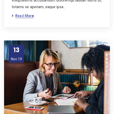
voluptatems accusantium doloremqu laudan tiums ut,
totams se aperiam, eaque ipsa…
Read More
13
Nov 19