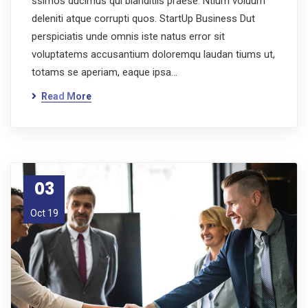
ssimos ducimus qui blanditiis praese. Ntium voluum
deleniti atque corrupti quos. StartUp Business Dut
perspiciatis unde omnis iste natus error sit
voluptatems accusantium doloremqu laudan tiums ut,
totams se aperiam, eaque ipsa…
Read More
03
Oct 19