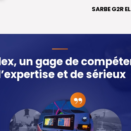
SARBE G2R EL
dex, un gage de compéte
’expertise et de sérieux
“