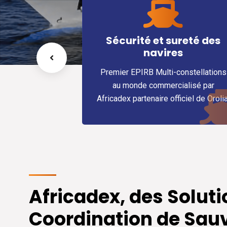
Sécurité et sureté des
Appare
navires
n
Premier EPIRB Multi-constellations
L’aide à la
au monde commercialisé par
activités 
Africadex partenaire officiel de Orolia.
avec des 
Africadex, des Soluti
Coordination de Sau