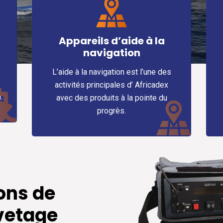
Les antennes GPS
ils d’aide à la
avigation
Africadex, leader dans l
 navigation est l’une des
propose à ses clients de
principales d’ Africadex
anti-piratage et des a
produits à la pointe du
extérieure anti-brouill
progrès.
GNSS.
ons de
vetage