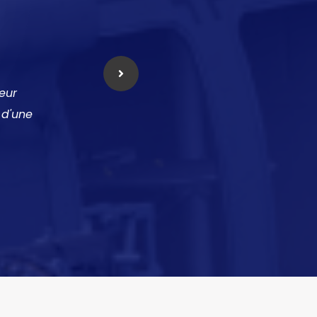
eur
n d'une