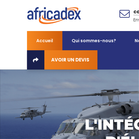
c
En
Accueil
Qui sommes-nous?
N
AVOIR UN DEVIS
L'INT