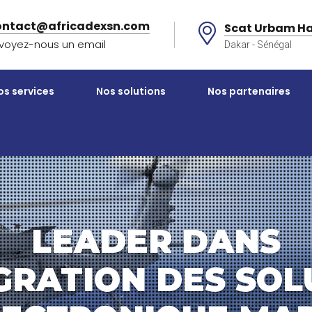
ontact@africadexsn.com
Scat Urbam Ha
voyez-nous un email
Dakar - Sénégal
os services
Nos solutions
Nos partenaires
LEADER DANS
ÉGRATION DES SOL