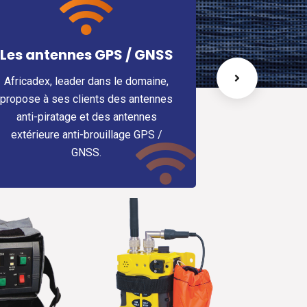
 / GNSS
Solutions de sécurité
électronique
e domaine,
s antennes
Africadex conçoit, installe et
ntennes
maintient pour pour ses clients, des
age GPS /
solutions sur-mesure dans le respect
des règles APSAD.