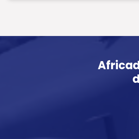
Africa
d