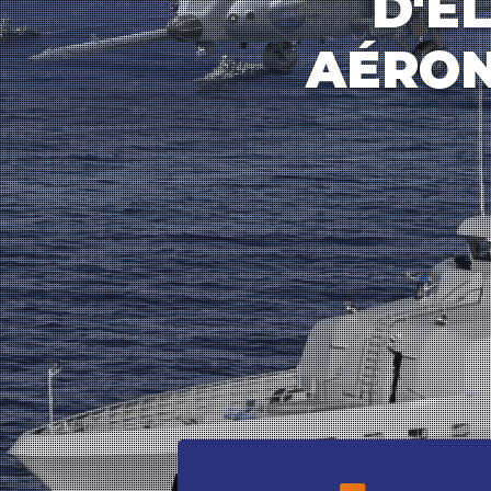
D'É
AÉRON