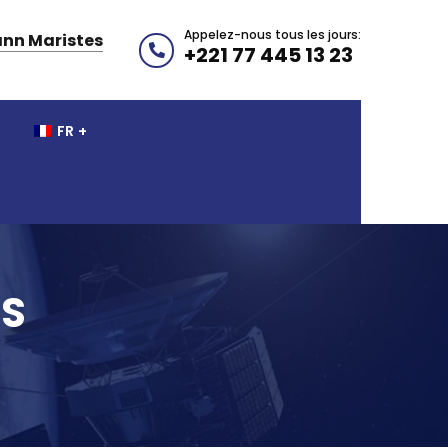
Appelez-nous tous les jours:
nn Maristes
+221 77 445 13 23
FR
SS