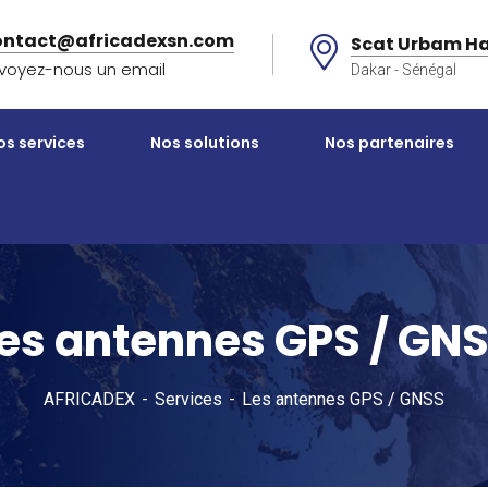
ontact@africadexsn.com
Scat Urbam Ha
voyez-nous un email
Dakar - Sénégal
os services
Nos solutions
Nos partenaires
es antennes GPS / GN
AFRICADEX
Services
Les antennes GPS / GNSS