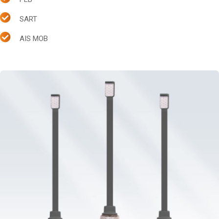
SART
AIS MOB