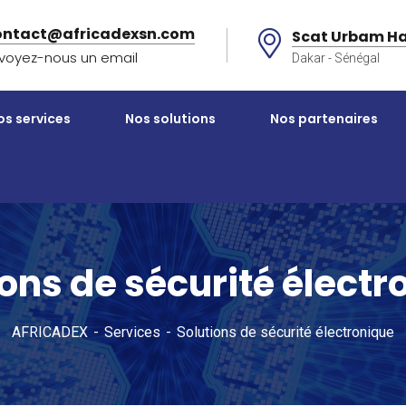
ontact@africadexsn.com
Scat Urbam Ha
voyez-nous un email
Dakar - Sénégal
os services
Nos solutions
Nos partenaires
ions de sécurité électr
AFRICADEX
Services
Solutions de sécurité électronique