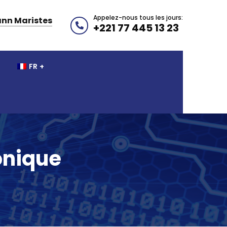
Appelez-nous tous les jours:
nn Maristes
+221 77 445 13 23
FR
onique