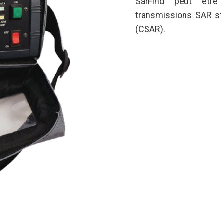
SarFind peut êtr
transmissions SAR st
(CSAR).