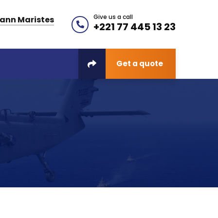
Give us a call
ann Maristes
+221 77 445 13 23
Get a quote