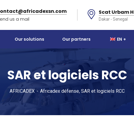
contact@africadexsn.com
Scat Urbam H
end us a mail
Dakar - Senegal
Our solutions
Our partners
EN
SAR et logiciels RCC
AFRICADEX
Africadex défense, SAR et logiciels RCC