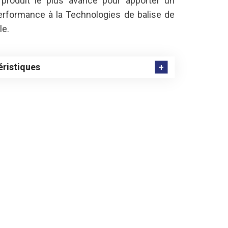
roduit le plus avancé pour apporter un
rformance à la Technologies de balise de
le.
éristiques